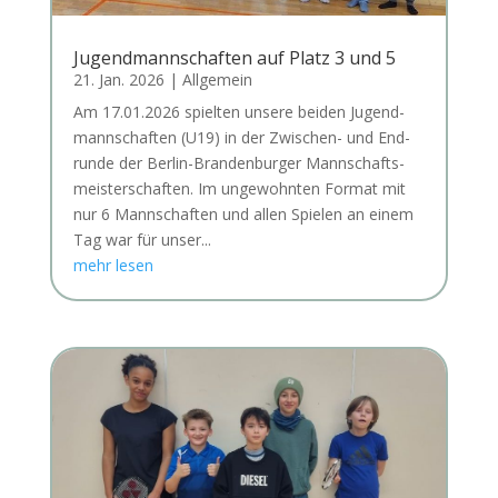
Jugendmannschaften auf Platz 3 und 5
21. Jan. 2026
|
Allgemein
Am 17.01.2026 spiel­ten unse­re bei­den Jugend­
mann­schaf­ten (U19) in der Zwi­schen- und End­
run­de der Ber­lin-Bran­den­bur­ger Mann­schafts­
meis­ter­schaf­ten. Im unge­wohn­ten For­mat mit
nur 6 Mann­schaf­ten und allen Spie­len an einem
Tag war für unser...
mehr lesen