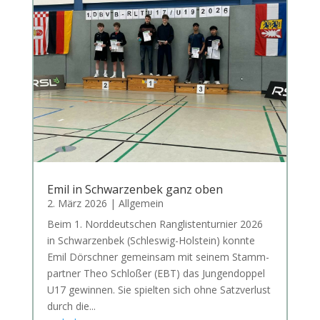
Emil in Schwarzenbek ganz oben
2. März 2026
|
Allgemein
Beim 1. Nord­deut­schen Rang­lis­ten­tur­nier 2026
in Schwar­zen­bek (Schles­wig-Hol­stein) konn­te
Emil Dör­sch­ner gemein­sam mit sei­nem Stamm­
part­ner Theo Schlo­ßer (EBT) das Jun­gen­dop­pel
U17 gewin­nen. Sie spiel­ten sich ohne Satz­ver­lust
durch die...