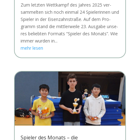
Zum letz­ten Wett­kampf des Jah­res 2025 ver­
sam­mel­ten sich noch ein­mal 24 Spie­le­rin­nen und
Spie­ler in der Eisen­zahn­stra­ße. Auf dem Pro­
gramm stand die mitt­ler­wei­le 23. Aus­ga­be unse­
res belieb­ten For­mats “Spie­ler des Monats”. Wie
immer wur­den in...
mehr lesen
Spieler des Monats – die