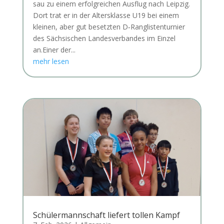
sau zu einem erfolg­rei­chen Aus­flug nach Leip­zig.
Dort trat er in der Alters­klas­se U19 bei einem
klei­nen, aber gut besetz­ten D‑Ranglistenturnier
des Säch­si­schen Lan­des­ver­ban­des im Ein­zel
an.Einer der...
mehr lesen
Schülermannschaft liefert tollen Kampf