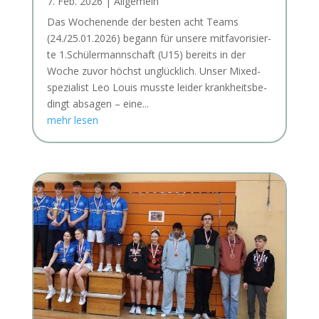
7. Feb. 2026
|
Allgemein
Das Wochen­en­de der bes­ten acht Teams
(24./25.01.2026) begann für unse­re mit­fa­vo­ri­sier­
te 1.Schülermannschaft (U15) bereits in der
Woche zuvor höchst unglück­lich. Unser Mixed­
spe­zia­list Leo Lou­is muss­te lei­der krank­heits­be­
dingt absa­gen – eine...
mehr lesen