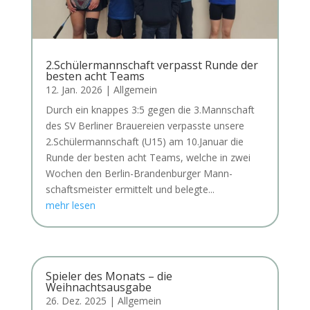
2.Schülermannschaft verpasst Runde der
besten acht Teams
12. Jan. 2026
|
Allgemein
Durch ein knap­pes 3:5 gegen die 3.Mannschaft
des SV Ber­li­ner Braue­rei­en ver­pass­te unse­re
2.Schülermannschaft (U15) am 10.Januar die
Run­de der bes­ten acht Teams, wel­che in zwei
Wochen den Ber­lin-Bran­den­bur­ger Mann­
schafts­meis­ter ermit­telt und beleg­te...
mehr lesen
Spieler des Monats – die
Weihnachtsausgabe
26. Dez. 2025
|
Allgemein