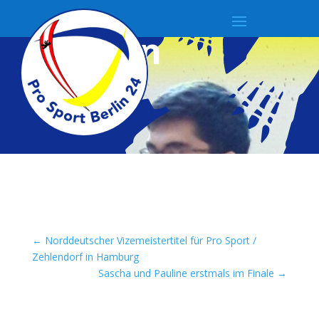
BadMin
←
Norddeutscher Vizemeistertitel für Pro Sport /
Zehlendorf in Hamburg
Sascha und Pauline erstmals im Finale
→