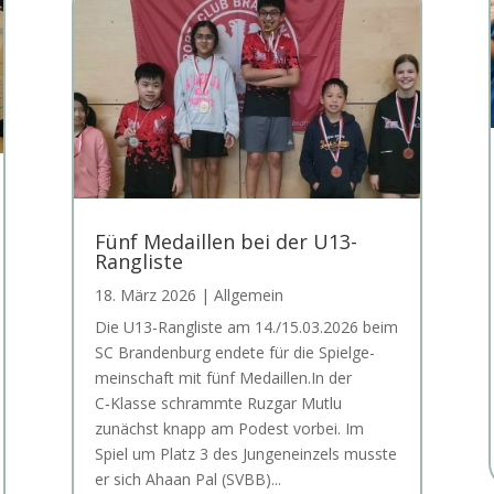
Fünf Medaillen bei der U13-
Rangliste
18. März 2026
|
Allgemein
Die U13-Rang­lis­te am 14./15.03.2026 beim
SC Bran­den­burg ende­te für die Spiel­ge­
mein­schaft mit fünf Medail­len.In der
C‑Klasse schramm­te Ruz­gar Mut­lu
zunächst knapp am Podest vor­bei. Im
Spiel um Platz 3 des Jun­gen­ein­zels muss­te
er sich Aha­an Pal (SVBB)...