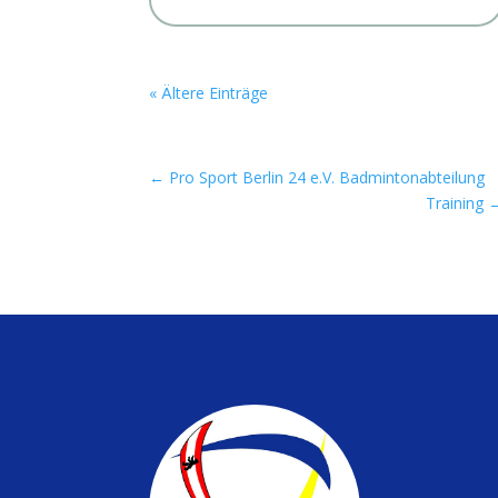
« Ältere Einträge
←
Pro Sport Berlin 24 e.V. Badmintonabteilung
Training