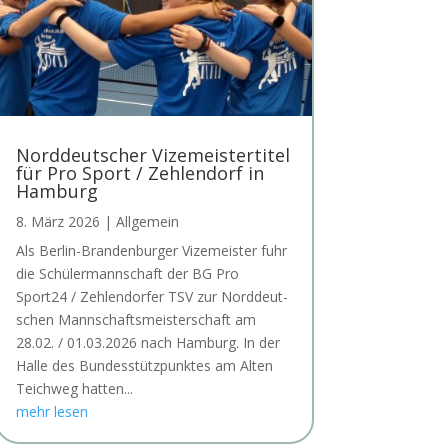
Norddeutscher Vizemeistertitel
für Pro Sport / Zehlendorf in
Hamburg
8. März 2026
|
Allgemein
Als Ber­lin-Bran­den­bur­ger Vize­meis­ter fuhr
die Schü­ler­mann­schaft der BG Pro
Sport24 / Zehlen­dor­fer TSV zur Nord­deut­
schen Mann­schafts­meis­ter­schaft am
28.02. / 01.03.2026 nach Ham­burg. In der
Hal­le des Bun­des­stütz­punk­tes am Alten
Teich­weg hat­ten...
mehr lesen