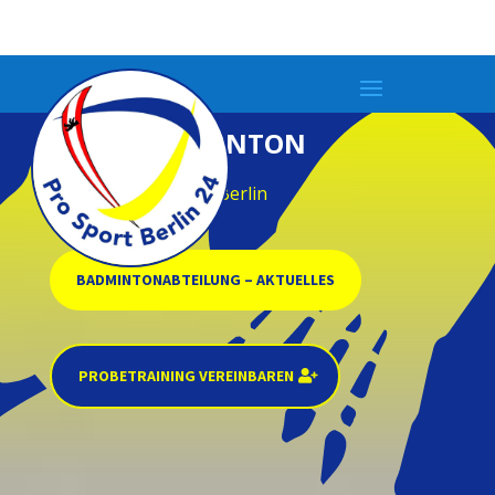
PSB24 BADMINTON
Wir sind Badminton Berlin
BADMINTONABTEILUNG – AKTUELLES
PROBETRAINING VEREINBAREN