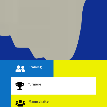
Training

Turniere

Mannschaften
