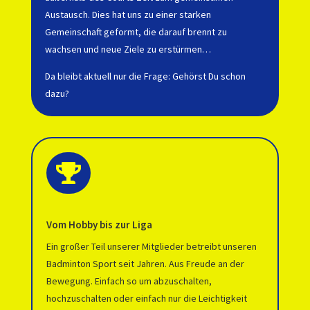
Austausch. Dies hat uns zu einer starken
Gemeinschaft geformt, die darauf brennt zu
wachsen und neue Ziele zu erstürmen…
Da bleibt aktuell nur die Frage: Gehörst Du schon
dazu?

Vom Hobby bis zur Liga
Ein großer Teil unserer Mitglieder betreibt unseren
Badminton Sport seit Jahren. Aus Freude an der
Bewegung. Einfach so um abzuschalten,
hochzuschalten oder einfach nur die Leichtigkeit