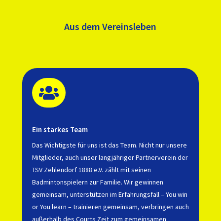
Aus dem Vereinsleben

Ein starkes Team
Das Wichtigste für uns ist das Team. Nicht nur unsere
Mitglieder, auch unser langjähriger Partnerverein der
TSV Zehlendorf 1888 e.V. zählt mit seinen
Badmintonspielern zur Familie. Wir gewinnen
gemeinsam, unterstützen im Erfahrungsfall – You win
or You learn – trainieren gemeinsam, verbringen auch
außerhalb des Courts Zeit zum gemeinsamen