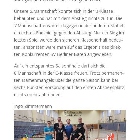
Unse­re 6.Mannschaft konn­te sich in der B‑Klasse
behaup­ten und hat mit dem Abstieg nichts zu tun. Die
7.Mannschaft erwar­tet dage­gen in der ande­ren Staf­fel
ein ech­tes End­spiel gegen den Abstieg. Nur ein Sieg im
letz­ten Spiel wür­de den siche­ren Klas­sen­er­halt bedeu­
ten, ansons­ten wäre man auf das Ergeb­nis des direk­
ten Kon­kur­ren­ten
SV
Ber­li­ner Bären angewiesen.
Auf ein ent­spann­tes Sai­son­fi­na­le darf sich die
8.Mannschaft in der C‑Klasse freu­en. Trotz per­ma­nen­
ten Damen­man­gels über die gan­ze Sai­son kann bei
sechs Punk­ten Vor­sprung auf den ers­ten Abstiegs­platz
nichts mehr anbrennen.
Ingo Zim­mer­mann