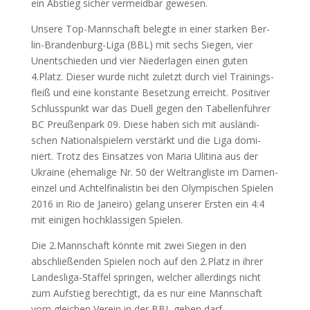
ein Abstieg sicher ver­meid­bar gewesen.
Unse­re Top-Mann­schaft beleg­te in einer star­ken Ber­
lin-Bran­den­burg-Liga (
BBL
) mit sechs Sie­gen, vier
Unent­schie­den und vier Nie­der­la­gen einen guten
4.Platz. Die­ser wur­de nicht zuletzt durch viel Trai­nings­
fleiß und eine kon­stan­te Beset­zung erreicht. Posi­ti­ver
Schluss­punkt war das Duell gegen den Tabel­len­füh­rer
BC
Preu­ßen­park 09. Die­se haben sich mit aus­län­di­
schen Natio­nal­spie­lern ver­stärkt und die Liga domi­
niert. Trotz des Ein­sat­zes von Maria Ulitina aus der
Ukrai­ne (ehe­ma­li­ge Nr. 50 der Welt­rang­lis­te im Damen­
ein­zel und Ach­tel­fi­na­lis­tin bei den Olym­pi­schen Spie­len
2016 in Rio de Janei­ro) gelang unse­rer Ers­ten ein 4:4
mit eini­gen hoch­klas­si­gen Spielen.
Die 2.Mannschaft könn­te mit zwei Sie­gen in den
abschlie­ßen­den Spie­len noch auf den 2.Platz in ihrer
Lan­des­li­ga-Staf­fel sprin­gen, wel­cher aller­dings nicht
zum Auf­stieg berech­tigt, da es nur eine Mann­schaft
vom glei­chen Ver­ein in der
BBL
geben darf.