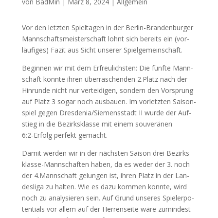
von
BadMin
|
März 8, 2024
|
Allgemein
Vor den letz­ten Spiel­ta­gen in der Ber­lin-Bran­den­bur­ger
Mann­schafts­meis­ter­schaft lohnt sich bereits ein (vor­
läu­fi­ges) Fazit aus Sicht unse­rer Spielgemeinschaft.
Begin­nen wir mit dem Erfreu­lichs­ten: Die fünf­te Mann­
schaft konn­te ihren über­ra­schen­den 2.Platz nach der
Hin­run­de nicht nur ver­tei­di­gen, son­dern den Vor­sprung
auf Platz 3 sogar noch aus­bau­en. Im vor­letz­ten Sai­son­
spiel gegen Dresdenia/Siemensstadt
II
wur­de der Auf­
stieg in die Bezirks­klas­se mit einem sou­ve­rä­nen
6:2‑Erfolg per­fekt gemacht.
Damit wer­den wir in der nächs­ten Sai­son drei Bezirks­
klas­se-Mann­schaf­ten haben, da es weder der 3. noch
der 4.Mannschaft gelun­gen ist, ihren Platz in der Lan­
des­li­ga zu hal­ten. Wie es dazu kom­men konn­te, wird
noch zu ana­ly­sie­ren sein. Auf Grund unse­res Spie­ler­po­
ten­ti­als vor allem auf der Her­ren­sei­te wäre zumin­dest