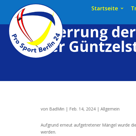
Startseite
T
Sperrung der 
der Güntzels
von
BadMin
|
Feb. 14, 2024
|
Allgemein
Auf­grund erneut auf­ge­tre­te­ner Män­gel wur­de di
werden.