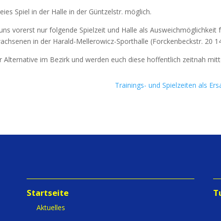
i­es Spiel in der Hal­le in der Günt­zel­str. möglich.
 vor­erst nur fol­gen­de Spiel­zeit und Hal­le als Aus­weich­mög­lich­keit fü
h­se­nen in der Harald-Mel­le­ro­wicz-Sport­hal­le (Forcken­beck­str. 20 1
lter­na­ti­ve im Bezirk und wer­den euch die­se hof­fent­lich zeit­nah mitt
Trainings- und Spielzeiten als Ers
Startseite
T
Aktuelles