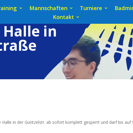
raining
Mannschaften
Turniere
Badmin
Kontakt
Halle in
traße
e Hal­le in der Günt­zel­str. ab sofort kom­plett gesperrt und darf bis auf