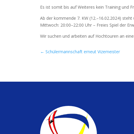
Es ist somit bis auf Wei­te­res kein Trai­ning und Fre
Ab der kom­men­de 7.
KW
(12.–16.02.2024) steht uns
Mitt­woch: 20:00–22:00 Uhr – Frei­es Spiel der Erwac
Wir suchen und arbei­ten auf Hoch­tou­ren an einer A
←
Schülermannschaft erneut Vizemeister