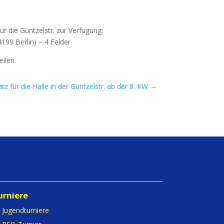
r die Günt­zel­str. zur Ver­fü­gung:
4199 Ber­lin) – 4 Felder
eilen.
atz für die Halle in der Güntzelstr. ab der 8. KW
→
urniere
Jugendturniere