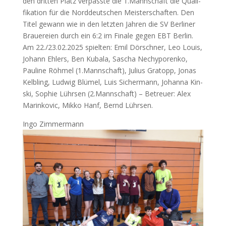
den drit­ten Platz ver­pass­te die 1.Mannschaft die Qua­li­
fi­ka­ti­on für die Nord­deut­schen Meis­ter­schaf­ten. Den
Titel gewann wie in den letz­ten Jah­ren die
SV
Ber­li­ner
Braue­rei­en durch ein 6:2 im Fina­le gegen
EBT
Ber­lin.
Am 22./23.02.2025 spiel­ten: Emil Dör­sch­ner, Leo Lou­is,
Johann Ehlers, Ben Kuba­la, Sascha Nec­hy­po­ren­ko,
Pau­li­ne Röh­mel (1.Mannschaft), Juli­us Gra­topp, Jonas
Kelb­ling, Lud­wig Blü­mel, Luis Sicher­mann, Johan­na Kin­
ski, Sophie Lühr­sen (2.Mannschaft) – Betreu­er: Alex
Marinko­vic, Mik­ko Hanf, Bernd Lührsen.
Ingo Zim­mer­mann