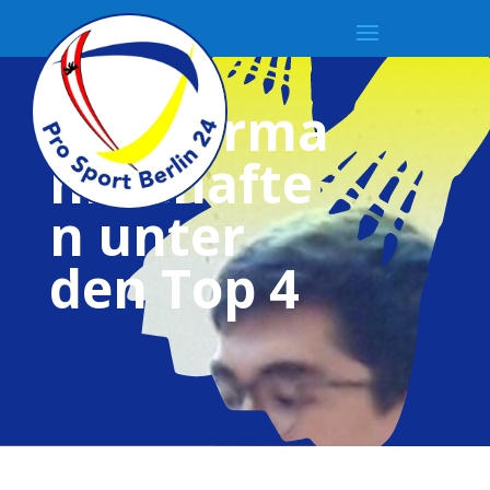
Beide
Schülerma
nnschafte
n unter
den Top 4