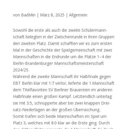
von
BadMin
|
März 8, 2025
|
Allgemein
Sowohl die ers­te als auch die zwei­te Schü­ler­mann­
schaft beleg­ten in der Zwi­schen­run­de in ihren Grup­pen
den zwei­ten Platz. Damit schaff­ten wir es zum ers­ten
Mal in der Geschich­te der Spiel­ge­mein­schaft mit zwei
Mann­schaf­ten in die End­run­de um die Plät­ze 1–4 der
Ber­lin-Bran­den­bur­ger Mann­schafts­meis­ter­schaft
2024/25.
Wäh­rend die zwei­te Mann­schaft ihr Halb­fi­na­le gegen
EBT
Ber­lin klar mit 1:7 ver­lor, lie­fer­te die 1.Mannschaft
dem Titel­fa­vo­ri­ten
SV
Ber­li­ner Braue­rei­en im ande­ren
Halb­fi­na­le einen gro­ßen Kampf. Letzt­end­lich unter­lag
sie mit 3:5, schnup­per­te aber bei zwei knap­pen Drei­
satz-Nie­der­la­gen an der gro­ßen Über­ra­schung.
Somit tra­fen sich bei­de Mann­schaf­ten im Spiel um
Platz 3, wel­ches mit 8:0 klar an die Ers­te ging. Durch