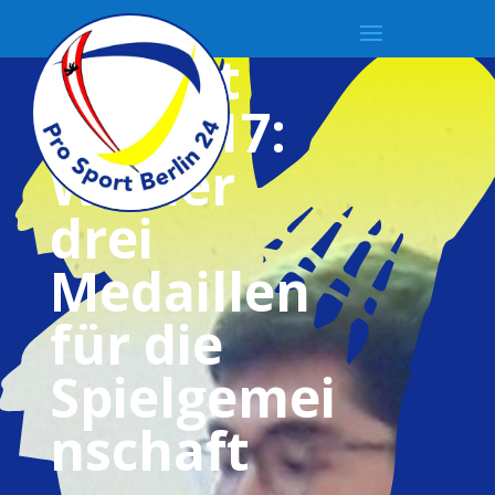
Bericht
LEM U17:
Wieder
drei
Medaillen
für die
Spielgemei
nschaft