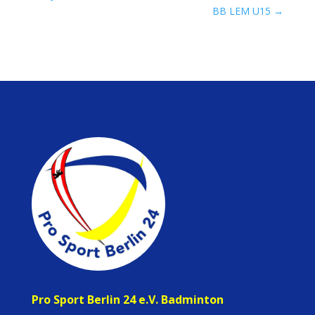
BB LEM U15
→
Pro Sport Berlin 24 e.V. Badminton