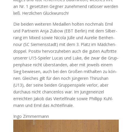
an Nr. 1 gesetz­ten Geg­ner zuneh­mend rat­lo­ser wer­den
ließ. Herz­li­chen Glückwunsch!
Die bei­den wei­te­ren Medail­len hol­ten noch­mals Emil
und Part­ne­rin Anja Zubow (
EBT
Ber­lin) mit dem Sil­ber­
rang im Mixed sowie Nico­la Jül­le und Aure­lie Ben­hen­
nour (
SC
Sie­mens­stadt) mit dem 3. Platz im Mäd­chen­
dop­pel. Posi­tiv her­vor­zu­he­ben auch die guten Auf­trit­te
unse­rer U15-Spie­ler Lucas und Luke, die zwar die Grup­
pen­pha­se nicht über­stan­den, aber mit jeweils einem
Sieg bewie­sen, auch bei den Gro­ßen mit­hal­ten zu kön­
nen. Glei­ches gilt für den noch jün­ge­ren Thi­rus­han
(
U13
), der sei­ne bei­den Grup­pen­spie­le ver­lor, aber
durch­aus nicht chan­cen­los war. Im Jun­gen­ein­zel
erreich­ten Jakob das Vier­tel­fi­na­le sowie Phil­lipp Kuhl­
mann und Emil das Achtelfinale.
Ingo Zim­mer­mann