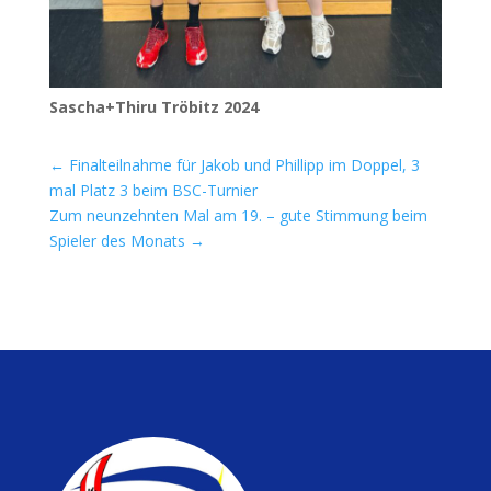
Sascha+Thiru Trö­bitz 2024
←
Finalteilnahme für Jakob und Phillipp im Doppel, 3
mal Platz 3 beim BSC-Turnier
Zum neunzehnten Mal am 19. – gute Stimmung beim
Spieler des Monats
→