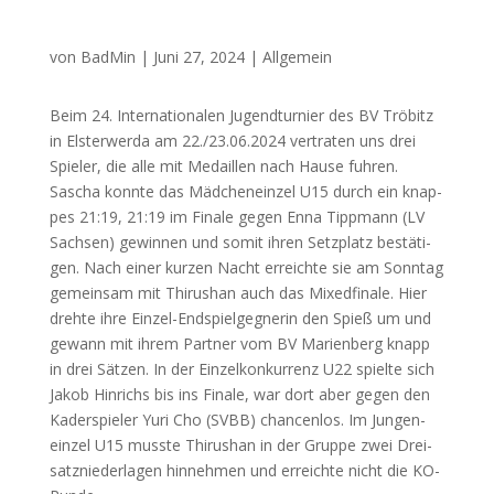
von
BadMin
|
Juni 27, 2024
|
Allgemein
Beim 24. Inter­na­tio­na­len Jugend­tur­nier des
BV
Trö­bitz
in Els­ter­wer­da am 22./23.06.2024 ver­tra­ten uns drei
Spie­ler, die alle mit Medail­len nach Hau­se fuh­ren.
Sascha konn­te das Mäd­chen­ein­zel
U15
durch ein knap­
pes 21:19, 21:19 im Fina­le gegen Enna Tipp­mann (
LV
Sach­sen) gewin­nen und somit ihren Setz­platz bestä­ti­
gen. Nach einer kur­zen Nacht erreich­te sie am Sonn­tag
gemein­sam mit Thi­rus­han auch das Mixed­fi­na­le. Hier
dreh­te ihre Ein­zel-End­spiel­geg­ne­rin den Spieß um und
gewann mit ihrem Part­ner vom
BV
Mari­en­berg knapp
in drei Sät­zen. In der Ein­zel­kon­kur­renz
U22
spiel­te sich
Jakob Hin­richs bis ins Fina­le, war dort aber gegen den
Kader­spie­ler Yuri Cho (
SVBB
) chan­cen­los. Im Jun­gen­
ein­zel
U15
muss­te Thi­rus­han in der Grup­pe zwei Drei­
satz­nie­der­la­gen hin­neh­men und erreich­te nicht die KO-