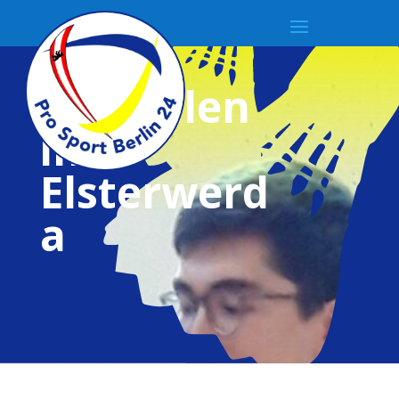
Drei
Medaillen
in
Elsterwerd
a