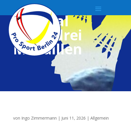
Dreimal
„M“ = drei
Medaillen
von
Ingo Zimmermann
|
Juni 11, 2026
|
Allgemein