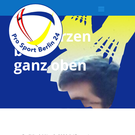
Emil in
Schwarzen
bek
ganz oben