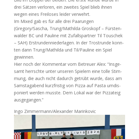
drei Sät­zen ver­lo­ren, ein zwei­tes Spiel blieb ihnen
wegen eines Frei­lo­ses lei­der ver­wehrt.
Im Mixed gab es für alle drei Paa­run­gen
(Gregory/Sascha, Trung/Mathilda Gro­skopf – Fürs­ten­
wal­der
BC
und Pau­li­ne mit Zufalls­part­ner Til Tou­schek
–
SAH
) Erst­run­den­nie­der­la­gen. In der Trost­run­de konn­
ten dann Trung/Mathilda und Til/Pauline ein Spiel
gewin­nen.
Hier noch der Kom­men­tar vom Betreu­er Alex: “Ins­ge­
samt herrsch­te unter unse­ren Spie­lern eine tol­le Stim­
mung, die auch nicht dadurch getrübt wur­de, dass am
Sams­tag­abend kurz­fris­tig von Piz­za auf Pas­ta umdis­
po­niert wer­den muss­te. Dem Lokal war der Piz­za­teig
ausgegangen.”
Ingo Zimmermann/Alexander Marinkovic