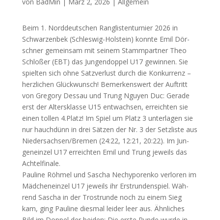
von
BadMin
|
März 2, 2026
|
Allgemein
Beim 1. Nord­deut­schen Rang­lis­ten­tur­nier 2026 in
Schwar­zen­bek (Schles­wig-Hol­stein) konn­te Emil Dör­
sch­ner gemein­sam mit sei­nem Stamm­part­ner Theo
Schlo­ßer (
EBT
) das Jun­gen­dop­pel
U17
gewin­nen. Sie
spiel­ten sich ohne Satz­ver­lust durch die Kon­kur­renz –
herz­li­chen Glück­wunsch! Bemer­kens­wert der Auf­tritt
von Gre­go­ry Des­sau und Trung Nguy­en Duc: Gera­de
erst der Alters­klas­se
U15
ent­wach­sen, erreich­ten sie
einen tol­len 4.Platz! Im Spiel um Platz 3 unter­la­gen sie
nur hauch­dünn in drei Sät­zen der Nr. 3 der Setz­lis­te aus
Niedersachsen/Bremen (24:22, 12:21, 20:22). Im Jun­
gen­ein­zel
U17
erreich­ten Emil und Trung jeweils das
Ach­tel­fi­na­le.
Pau­li­ne Röh­mel und Sascha Nec­hy­po­ren­ko ver­lo­ren im
Mäd­chen­ein­zel
U17
jeweils ihr Erst­run­den­spiel. Wäh­
rend Sascha in der Trost­run­de noch zu einem Sieg
kam, ging Pau­li­ne dies­mal lei­der leer aus. Ähn­li­ches
Bild im Dop­pel der bei­den: Die ers­te Run­de wur­de in