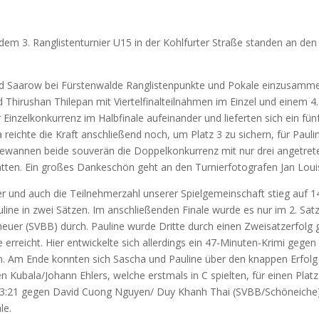
m 3. Rang­lis­ten­tur­nier
U15
in der Kohl­fur­ter Stra­ße stan­den an den e
aa­row bei Fürs­ten­wal­de Rang­lis­ten­punk­te und Poka­le ein­zu­sam­me
hi­rus­han Thi­le­pan mit Vier­tel­fi­nal­teil­nah­men im Ein­zel und einem 
­zel­kon­kur­renz im Halb­fi­na­le auf­ein­an­der und lie­fer­ten sich ein fünf
ha reich­te die Kraft anschlie­ßend noch, um Platz 3 zu sichern, für Pau­
an­nen bei­de sou­ve­rän die Dop­pel­kon­kur­renz mit nur drei ange­tre­
at­ten. Ein gro­ßes Dan­ke­schön geht an den Tur­nier­fo­to­gra­fen Jan Lo
er und auch die Teil­neh­mer­zahl unse­rer Spiel­ge­mein­schaft stieg auf
­li­ne in zwei Sät­zen. Im anschlie­ßen­den Fina­le wur­de es nur im 2. S
eu­er (
SVBB
) durch. Pau­li­ne wur­de Drit­te durch einen Zwei­satz­er­folg 
erreicht. Hier ent­wi­ckel­te sich aller­dings ein 47-Minu­ten-Kri­mi geg
en. Am Ende konn­ten sich Sascha und Pau­li­ne über den knap­pen Erfolg 
 Kubala/Johann Ehlers, wel­che erst­mals in C spiel­ten, für einen Platz
, 23:21 gegen David Cuong Nguyen/ Duy Khanh Thai (
SVBB
/Schöneiche).
le.