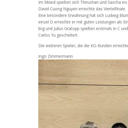
Im Mixed spiel­ten sich Thi­rus­han und Sascha ins Fi
David Cuong Nguy­en erreich­te das Vier­tel­fi­na­le.
Eine beson­de­re Erwäh­nung hat sich Lud­wig Blü­mel 
ein­zel D erreich­te er mit guten Leis­tun­gen als Ei
ling und Juli­us Gra­topp spiel­ten erst­mals in C u
Car­los Yu gescheitert.
Die wei­te­ren Spie­ler, die die KO-Run­den erreich­
Ingo Zim­mer­mann