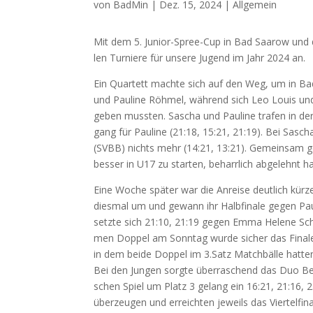
von
BadMin
|
Dez. 15, 2024
|
Allgemein
Mit dem 5. Juni­or-Spree-Cup in Bad Saa­row und de
len Tur­nie­re für unse­re Jugend im Jahr 2024 an.
Ein Quar­tett mach­te sich auf den Weg, um in Bad S
und Pau­li­ne Röh­mel, wäh­rend sich Leo Lou­is und T
geben muss­ten. Sascha und Pau­li­ne tra­fen in der Ein
gang für Pau­li­ne (21:18, 15:21, 21:19). Bei Sasc
(
SVBB
) nichts mehr (14:21, 13:21). Gemein­sam gew
bes­ser in
U17
zu star­ten, beharr­lich abge­lehnt h
Eine Woche spä­ter war die Anrei­se deut­lich kür­z
dies­mal um und gewann ihr Halb­fi­na­le gegen Pau
setz­te sich 21:10, 21:19 gegen Emma Hele­ne Sch
men Dop­pel am Sonn­tag wur­de sicher das Fina­le 
in dem bei­de Dop­pel im 3.Satz Match­bäl­le hat­t
Bei den Jun­gen sorg­te über­ra­schend das Duo Ben
schen Spiel um Platz 3 gelang ein 16:21, 21:16
über­zeu­gen und erreich­ten jeweils das Vier­tel­fi­na­