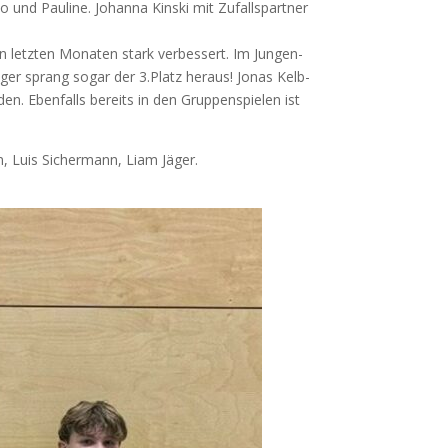
 und Pau­li­ne. Johan­na Kin­ski mit Zufalls­part­ner
en letz­ten Mona­ten stark ver­bes­sert. Im Jun­gen­
am Jäger sprang sogar der 3.Platz her­aus! Jonas Kelb­
en. Eben­falls bereits in den Grup­pen­spie­len ist
man, Luis Sicher­mann, Liam Jäger.