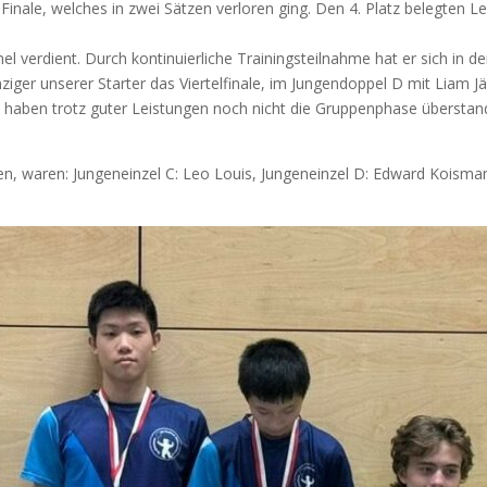
na­le, wel­ches in zwei Sät­zen ver­lo­ren ging. Den 4. Platz beleg­ten Leo
ver­dient. Durch kon­ti­nu­ier­li­che Trai­nings­teil­nah­me hat er sich in d
n­zi­ger unse­rer Star­ter das Vier­tel­fi­na­le, im Jun­gen­dop­pel D mit Li
nd haben trotz guter Leis­tun­gen noch nicht die Grup­pen­pha­se über­stan­d
ten, waren: Jun­gen­ein­zel C: Leo Lou­is, Jun­gen­ein­zel D: Edward Kois­