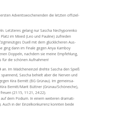
rs­ten Advents­wo­chen­en­den die letz­ten offi­zi­el­
ln. Letz­te­res gelang nur Sascha Nec­hy­po­ren­ko
4. Platz im Mixed (Leo und Pau­li­ne) zufrie­den
­zig­mi­nü­ti­ges Duell mit dem glück­li­che­ren Aus­
li­ne ging dann im Fina­le gegen Anya Kam­boy
te­nen Dop­peln, nach­dem sie mei­ne Emp­feh­lung,
u­is für die schö­nen Aufnahmen!
 14 an. Im Mäd­chen­ein­zel dreh­te Sascha den Spieß
atz span­nend, Sascha behielt aber die Ner­ven und
gegen Kira Ber­nitt (
BG
Grün­au). Im gemein­sa­
en Kira Bernitt/Marit Bütt­ner (Grünau/Schöneiche),
freu­en (21:15, 11:21, 24:22).
 auf dem Podi­um. In einem wei­te­ren dra­ma­ti­
 Auch in der Ein­zel­kon­kur­renz konn­ten bei­de