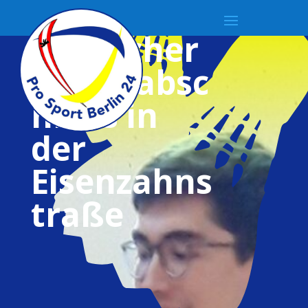
Fröhlicher
Jahresabsc
hluss in
der
Eisenzahns
traße