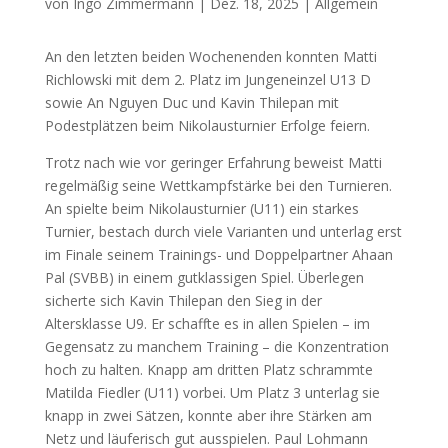
von
Ingo Zimmermann
|
Dez. 18, 2025
|
Allgemein
An den letzten beiden Wochenenden konnten Matti
Richlowski mit dem 2. Platz im Jungeneinzel U13 D
sowie An Nguyen Duc und Kavin Thilepan mit
Podestplätzen beim Nikolausturnier Erfolge feiern.
Trotz nach wie vor geringer Erfahrung beweist Matti
regelmäßig seine Wettkampfstärke bei den Turnieren.
An spielte beim Nikolausturnier (U11) ein starkes
Turnier, bestach durch viele Varianten und unterlag erst
im Finale seinem Trainings- und Doppelpartner Ahaan
Pal (SVBB) in einem gutklassigen Spiel. Überlegen
sicherte sich Kavin Thilepan den Sieg in der
Altersklasse U9. Er schaffte es in allen Spielen – im
Gegensatz zu manchem Training – die Konzentration
hoch zu halten. Knapp am dritten Platz schrammte
Matilda Fiedler (U11) vorbei. Um Platz 3 unterlag sie
knapp in zwei Sätzen, konnte aber ihre Stärken am
Netz und läuferisch gut ausspielen. Paul Lohmann