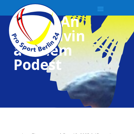
Matti, An
und Kavin
auf dem
Podest