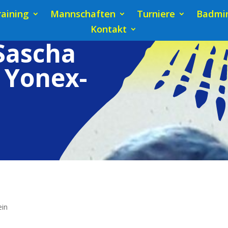
raining
Mannschaften
Turniere
Badmin
Kontakt
Sascha
s Yonex-
ein