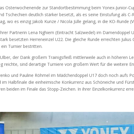
das Osterwochenende zur Standortbestimmung beim Yonex-Junior-Cup 
schechien deutlich stärker besetzt, als es seine Einstufung als C‑R
g, wo es einzig Jakob Kunze / Nicola Jülle gelang, in die KO-Runde (Vi
rer Partnerin Lena Nghiem (Eintracht Salzwedel) im Damendoppel U22
m stark besetzten Herreneinzel U22. Die gleiche Runde erreichten Juli
in Turnier bestritten.
lber, der Dank großem Trainigsfleiß mittlerweile auch in höheren Le
g reichte, sind derartige Turniere von großem Wert für die weitere En
enko und Pauline Röhmel im Mädchendoppel U17 doch noch aufs Po
im Halbfinale die einheimische Konkurrenz aus Schöneiche und Fürste
n beiden im Finale das Stopp-Zeichen. In ihrer Einzelkonkurrenz erre