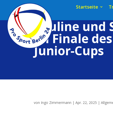
Startseite
T
Pauline und 
im Finale de
Junior-Cups
von
Ingo Zimmermann
|
Apr. 22, 2025
|
Allgem