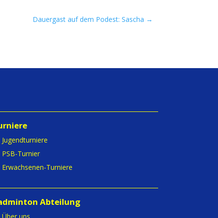
Dauergast auf dem Podest: Sascha
→
urniere
Jugendturniere
PSB-Turnier
Erwachsenen-Turniere
adminton Abteilung
Über uns