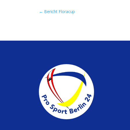
←
Bericht Floracup