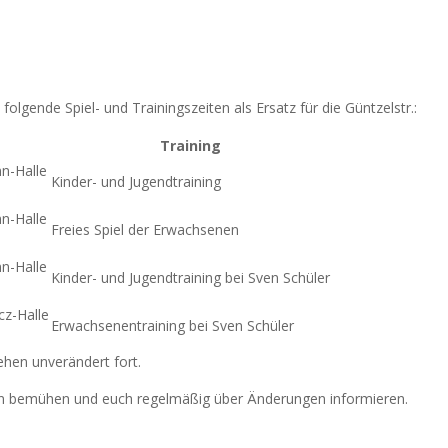
W
fol­gen­de Spiel- und Trai­nings­zei­ten als Ersatz für die Güntzelstr.:
Trai­ning
n-Hal­le
Kin­der- und Jugendtraining
n-Hal­le
Frei­es Spiel der Erwachsenen
n-Hal­le
Kin­der- und Jugend­trai­ning bei Sven Schüler
cz-Hal­le
Erwach­se­nen­trai­ning bei Sven Schüler
tehen unver­än­dert fort.
­ten bemü­hen und euch regel­mä­ßig über Ände­run­gen informieren.