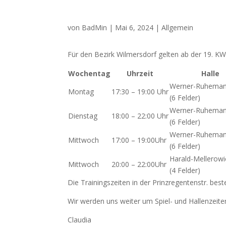
von
BadMin
|
Mai 6, 2024
|
Allgemein
Für den Bezirk Wil­mers­dorf gel­ten ab der 19.
K
Wochen­tag
Uhr­zeit
Hal­le
Wer­ner-Ruhe­man
Mon­tag
17:30 – 19:00 Uhr
(6 Fel­der)
Wer­ner-Ruhe­man
Diens­tag
18:00 – 22:00 Uhr
(6 Fel­der)
Wer­ner-Ruhe­man
Mitt­woch
17:00 – 19:00Uhr
(6 Fel­der)
Harald-Mel­le­ro­wi
Mitt­woch
20:00 – 22:00Uhr
(4 Fel­der)
Die Trai­nings­zei­ten in der Prinz­re­gen­ten­str. bes
Wir wer­den uns wei­ter um Spiel- und Hal­len­zei
Clau­dia