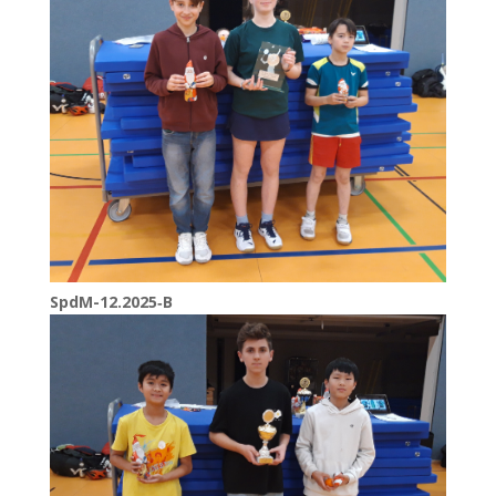
SpdM-12.2025‑B