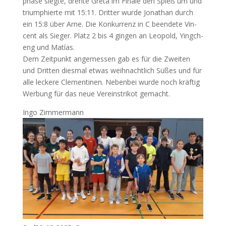
pha­se sieg­te, dreh­te Gre­ta im Fina­le den Spieß um und
tri­um­phier­te mit 15:11. Drit­ter wur­de Jona­than durch
ein 15:8 über Arne. Die Kon­kur­renz in C been­de­te Vin­
cent als Sie­ger. Platz 2 bis 4 gin­gen an Leo­pold, Ying­ch­
eng und Matí­as.
Dem Zeit­punkt ange­mes­sen gab es für die Zwei­ten
und Drit­ten dies­mal etwas weih­nacht­lich Süßes und für
alle lecke­re Cle­men­ti­nen. Neben­bei wur­de noch kräf­tig
Wer­bung für das neue Ver­eins­tri­kot gemacht.
Ingo Zim­mer­mann