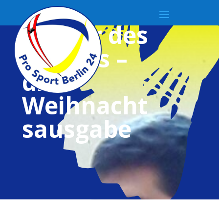
Spieler des
Monats –
die
Weihnacht
sausgabe