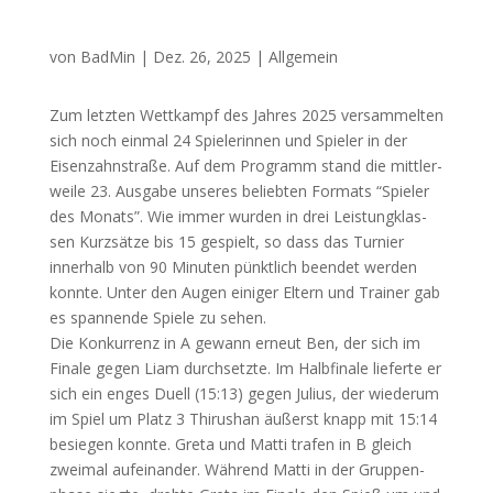
von
BadMin
|
Dez. 26, 2025
|
Allgemein
Zum letz­ten Wett­kampf des Jah­res 2025 ver­sam­mel­ten
sich noch ein­mal 24 Spie­le­rin­nen und Spie­ler in der
Eisen­zahn­stra­ße. Auf dem Pro­gramm stand die mitt­ler­
wei­le 23. Aus­ga­be unse­res belieb­ten For­mats “Spie­ler
des Monats”. Wie immer wur­den in drei Leis­tung­klas­
sen Kurz­sät­ze bis 15 gespielt, so dass das Tur­nier
inner­halb von 90 Minu­ten pünkt­lich been­det wer­den
konn­te. Unter den Augen eini­ger Eltern und Trai­ner gab
es span­nen­de Spie­le zu sehen.
Die Kon­kur­renz in A gewann erneut Ben, der sich im
Fina­le gegen Liam durch­setz­te. Im Halb­fi­na­le lie­fer­te er
sich ein enges Duell (15:13) gegen Juli­us, der wie­der­um
im Spiel um Platz 3 Thi­rus­han äußerst knapp mit 15:14
besie­gen konn­te. Gre­ta und Mat­ti tra­fen in B gleich
zwei­mal auf­ein­an­der. Wäh­rend Mat­ti in der Grup­pen­