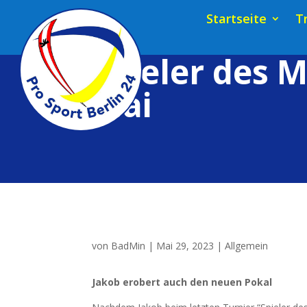
Startseite
T
Spieler des 
Mai
von
BadMin
|
Mai 29, 2023
|
Allgemein
Jakob erobert auch den neu­en Pokal