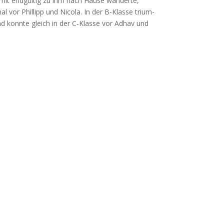
it end­gül­tig zu ihm nach Hau­se wan­der­te,
l vor Phil­lipp und Nico­la. In der B‑Klasse tri­um­
und konn­te gleich in der C‑Klasse vor Adhav und