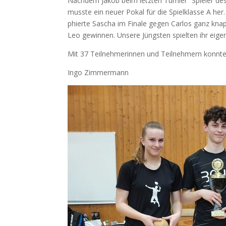
Nach­dem Jakob beim letz­ten Tur­nier “Spie­ler d
muss­te ein neu­er Pokal für die Spiel­klas­se A he
phier­te Sascha im Fina­le gegen Car­los ganz knap
Leo gewin­nen. Unse­re Jüngs­ten spiel­ten ihr eig
Mit 37 Teil­neh­me­rin­nen und Teil­neh­mern konn­t
Ingo Zim­mer­mann