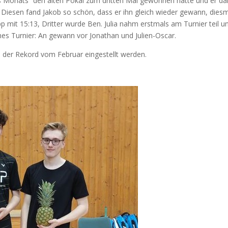
es Monats” den alten Pokal zum drit­ten Mal gewon­nen hat­te und er dam
r. Die­sen fand Jakob so schön, dass er ihn gleich wie­der gewann, dies­ma
p mit 15:13, Drit­ter wur­de Ben. Julia nahm erst­mals am Tur­nier teil 
e­nes Tur­nier: An gewann vor Jona­than und Julien-Oscar.
e der Rekord vom Febru­ar ein­ge­stellt werden.