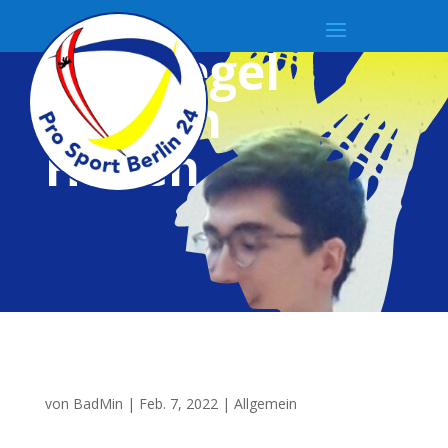
2G+-Regel
in allen
Hallen
von
BadMin
|
Feb. 7, 2022
|
Allgemein