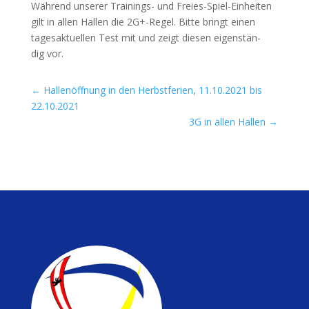
Wäh­rend unse­rer Trai­nings- und Frei­es-Spiel-Ein­hei­ten
gilt in allen Hal­len die
2G
+-Regel. Bit­te bringt einen
tages­ak­tu­el­len Test mit und zeigt die­sen eigen­stän­
dig vor.
←
Hallenöffnung in den Herbstferien, 11.10.2021 bis
22.10.2021
3G in allen Hallen
→