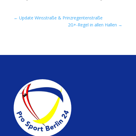
←
Update Winsstraße & Prinzregentenstraße
2G+-Regel in allen Hallen
→