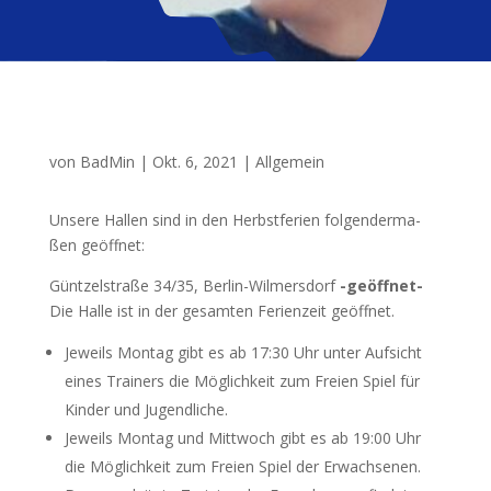
von
BadMin
|
Okt. 6, 2021
|
Allgemein
Unse­re Hal­len sind in den Herbst­fe­ri­en fol­gen­der­ma­
ßen geöffnet:
Günt­zel­stra­ße 34/35, Ber­lin-Wil­mers­dorf
-geöff­net-
Die Hal­le ist in der gesam­ten Feri­en­zeit geöffnet.
Jeweils Mon­tag gibt es ab 17:30 Uhr unter Auf­sicht
eines Trai­ners die Mög­lich­keit zum Frei­en Spiel für
Kin­der und Jugendliche.
Jeweils Mon­tag und Mitt­woch gibt es ab 19:00 Uhr
die Mög­lich­keit zum Frei­en Spiel der Erwachsenen.