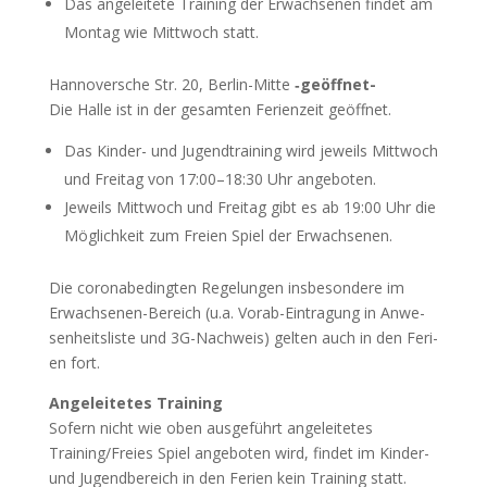
Das ange­lei­te­te Trai­ning der Erwach­se­nen fin­det am
Mon­tag wie Mitt­woch statt.
Han­no­ver­sche Str. 20, Ber­lin-Mit­te
‑geöff­net-
Die Hal­le ist in der gesam­ten Feri­en­zeit geöffnet.
Das Kin­der- und Jugend­trai­ning wird jeweils Mitt­woch
und Frei­tag von 17:00–18:30 Uhr angeboten.
Jeweils Mitt­woch und Frei­tag gibt es ab 19:00 Uhr die
Mög­lich­keit zum Frei­en Spiel der Erwachsenen.
Die coro­nabe­ding­ten Rege­lun­gen ins­be­son­de­re im
Erwach­se­nen-Bereich (u.a. Vor­ab-Ein­tra­gung in Anwe­
sen­heits­lis­te und 3G-Nach­weis) gel­ten auch in den Feri­
en fort.
Ange­lei­te­tes Trai­ning
Sofern nicht wie oben aus­ge­führt ange­lei­te­tes
Training/Freies Spiel ange­bo­ten wird, fin­det im Kin­der-
und Jugend­be­reich in den Feri­en kein Trai­ning statt.