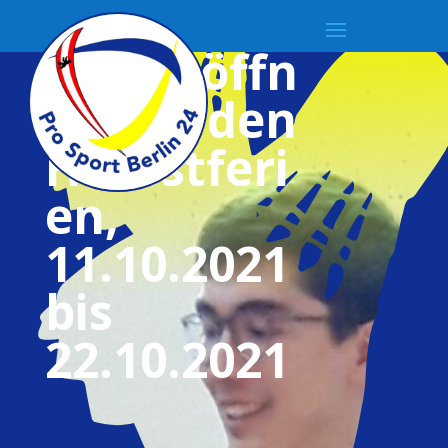
Hallenöffn
ung in den
Herbstferi
en,
11.10.2021
bis
22.10.2021