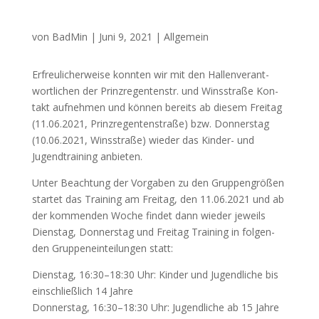
von
BadMin
|
Juni 9, 2021
|
Allgemein
Erfreu­li­cher­wei­se konn­ten wir mit den Hal­len­ver­ant­
wort­li­chen der Prinz­re­gen­ten­str. und Wins­stra­ße Kon­
takt auf­neh­men und kön­nen bereits ab die­sem Frei­tag
(11.06.2021, Prinz­re­gen­ten­stra­ße) bzw. Don­ners­tag
(10.06.2021, Wins­stra­ße) wie­der das Kin­der- und
Jugend­trai­ning anbieten.
Unter Beach­tung der Vor­ga­ben zu den Grup­pen­grö­ßen
star­tet das Trai­ning am Frei­tag, den 11.06.2021 und ab
der kom­men­den Woche fin­det dann wie­der jeweils
Diens­tag, Don­ners­tag und Frei­tag Trai­ning in fol­gen­
den Grup­pen­ein­tei­lun­gen statt:
Diens­tag, 16:30–18:30 Uhr: Kin­der und Jugend­li­che bis
ein­schließ­lich 14 Jah­re
Don­ners­tag, 16:30–18:30 Uhr: Jugend­li­che ab 15 Jah­re