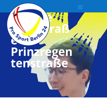
Update
Winsstraß
e &
Prinzregen
tenstraße