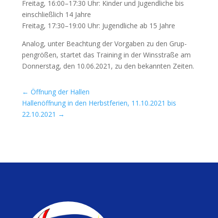
Frei­tag, 16:00–17:30 Uhr: Kin­der und Jugend­li­che bis
ein­schließ­lich 14 Jah­re
Frei­tag, 17:30–19:00 Uhr: Jugend­li­che ab 15 Jahre
Ana­log, unter Beach­tung der Vor­ga­ben zu den Grup­
pen­grö­ßen, star­tet das Trai­ning in der Wins­stra­ße am
Don­ners­tag, den 10.06.2021, zu den bekann­ten Zeiten.
←
Öffnung der Hallen
Hallenöffnung in den Herbstferien, 11.10.2021 bis
22.10.2021
→