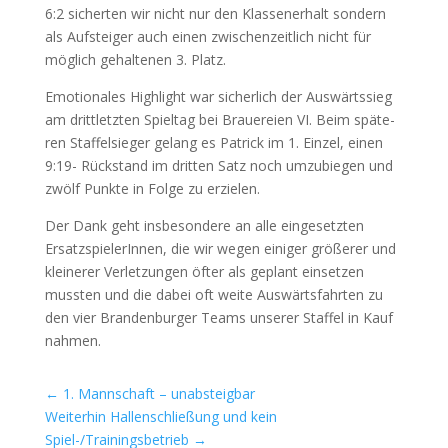
6:2 sicher­ten wir nicht nur den Klas­sen­er­halt son­dern
als Auf­stei­ger auch einen zwi­schen­zeit­lich nicht für
mög­lich gehal­te­nen 3. Platz.
Emo­tio­na­les High­light war sicher­lich der Aus­wärts­sieg
am dritt­letz­ten Spiel­tag bei Braue­rei­en
VI
. Beim spä­te­
ren Staf­fel­sie­ger gelang es Patrick im 1. Ein­zel, einen
9:19- Rück­stand im drit­ten Satz noch umzu­bie­gen und
zwölf Punk­te in Fol­ge zu erzielen.
Der Dank geht ins­be­son­de­re an alle ein­ge­setz­ten
Ersatz­spie­le­rIn­nen, die wir wegen eini­ger grö­ße­rer und
klei­ne­rer Ver­let­zun­gen öfter als geplant ein­set­zen
muss­ten und die dabei oft wei­te Aus­wärts­fahr­ten zu
den vier Bran­den­bur­ger Teams unse­rer Staf­fel in Kauf
nahmen.
←
1. Mannschaft – unabsteigbar
Weiterhin Hallenschließung und kein
Spiel-/Trainingsbetrieb
→