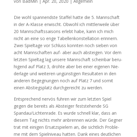
von
BadMin
|
Apr. 20, 2020
|
Allgemein
Die wohl span­nends­te Staf­fel hat­te die 5. Mann­schaft
in der A‑Klasse erwischt. Obwohl ich mitt­ler­wei­le über
20 Mann­schafts­sai­sons erlebt habe, kann ich mich
nicht an eine so enge Tabel­len­kon­stel­la­ti­on erin­nern.
Zwei Spiel­ta­ge vor Schluss konn­ten noch sie­ben von
acht Mann­schaf­ten auf- aber auch abstei­gen. Vor dem
letz­ten Spiel­tag lag unse­re Mann­schaft schein­bar beru­
hi­gend auf Platz 3, droh­te aber bei einer eige­nen Nie­
der­la­ge und wei­te­ren ungüns­ti­gen Resul­ta­ten in den
ande­ren Begeg­nun­gen noch auf Platz 7 und somit
einen Abstiegs­platz durch­ge­reicht zu werden.
Ent­spre­chend ner­vös fuh­ren wir zum letz­ten Spiel
gegen die bereits als Abstei­ger fest­ste­hen­de
SG
Spandau/Lichtenrade. Es wur­de schnell klar, dass an
die­sem Tag nichts mehr anbren­nen wür­de. Der Geg­ner
trat mit eini­gen Ersatz­spie­lern an, die sicht­lich Pro­ble­
me mit dem Spiel­ni­veau hat­ten. Dank eines deut­li­chen