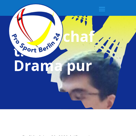
5.
Mannschaf
t:
Drama pur