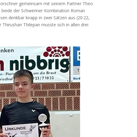
 Dör­sch­ner gemein­sam mit sei­nem Part­ner Theo
n bei­de der Schwe­ri­ner Kom­bi­na­ti­on Roman
ra­sen denk­bar knapp in zwei Sät­zen aus (20:22,
er Thi­rus­han Thi­le­pan muss­te sich in allen drei