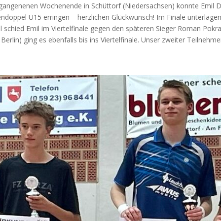
gan­ge­ne­nen Wochen­en­de in Schüt­torf (Nie­der­sach­sen) konn­te Emil
en­dop­pel
U15
errin­gen – herz­li­chen Glück­wunsch! Im Fina­le unter­la­ge
l schied Emil im Vier­tel­fi­na­le gegen den spä­te­ren Sie­ger Roman Pok
Ber­lin) ging es eben­falls bis ins Vier­tel­fi­na­le. Unser zwei­ter Teil­neh­m