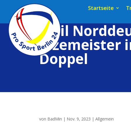
Startseite
T
Emil Nordde
Vizemeister 
Doppel
von
BadMin
|
Nov. 9, 2023
|
Allgemein