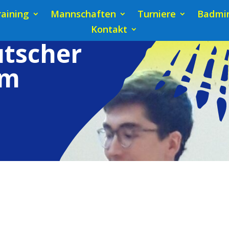
raining
Mannschaften
Turniere
Badmin
Kontakt
utscher
im