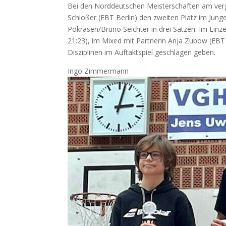
Bei den Nord­deut­schen Meis­ter­schaf­ten am ver­
Schlo­ßer (
EBT
Ber­lin) den zwei­ten Platz im Jun­g
Pokrasen/Bruno Seich­ter in drei Sät­zen. Im Ein­ze
21:23), im Mixed mit Part­ne­rin Anja Zubow (
EBT
Dis­zi­pli­nen im Auf­takt­spiel geschla­gen geben.
Ingo Zim­mer­mann