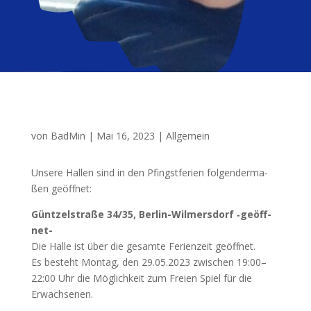
von
BadMin
|
Mai 16, 2023
|
Allgemein
Unse­re Hal­len sind in den Pfingst­fe­ri­en fol­gen­der­ma­
ßen geöffnet:
Günt­zel­stra­ße 34/35, Ber­lin-Wil­mers­dorf ‑geöff­
net-
Die Hal­le ist über die gesam­te Feri­en­zeit geöff­net.
Es besteht Mon­tag, den 29.05.2023 zwi­schen 19:00–
22:00 Uhr die Mög­lich­keit zum Frei­en Spiel für die
Erwachsenen.