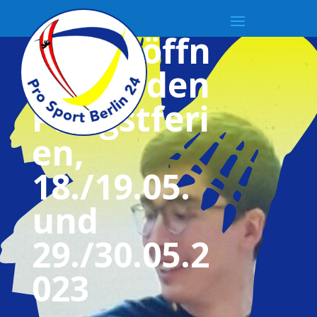
Hallenöffn
ung in den
Pfingstferi
en,
18./19.05.
und
29./30.05.2
023