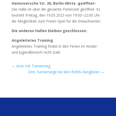
Han­no­ver­sche Str. 20, Ber­lin-Mit­te ‑geöff­net-
Die Hal­le ist über die gesam­te Feri­en­zeit geöff­net. Es
besteht Frei­tag, den 19.05.2023 von 19:00–22:00 Uhr
die Mög­lich­keit zum Frei­en Spiel für die Erwachsenen.
Die ande­ren Hal­len blei­ben geschlossen.
Ange­lei­te­tes Trai­ning
Ange­lei­te­tes Trai­ning fin­det in den Feri­en im Kin­der-
und Jugend­be­reich nicht statt.
←
Arun mit Turniersieg
Drei Turniersiege bei den BVBB-Ranglisten
→