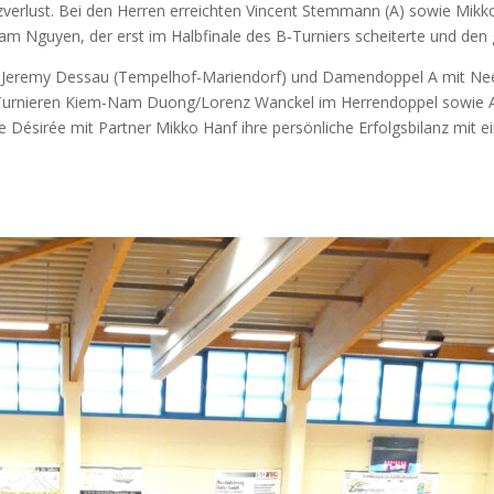
r­lust. Bei den Her­ren erreich­ten Vin­cent Stem­mann (A) sowie Mik­ko
r Nam Nguy­en, der erst im Halb­fi­na­le des B‑Turniers schei­ter­te und den g
ere­my Des­sau (Tem­pel­hof-Mari­en­dorf) und Damen­dop­pel A mit Nee­le
B‑Turnieren Kiem-Nam Duong/Lorenz Wan­ckel im Her­ren­dop­pel sowie An
ési­rée mit Part­ner Mik­ko Hanf ihre per­sön­li­che Erfolgs­bi­lanz mit e