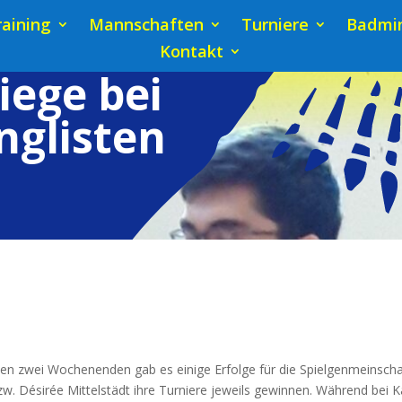
raining
Mannschaften
Turniere
Badmin
Kontakt
iege bei
nglisten
en zwei Wochen­en­den gab es eini­ge Erfol­ge für die Spiel­gen­mein­sch
w. Dési­rée Mit­tel­städt ihre Tur­nie­re jeweils gewin­nen. Wäh­rend bei 