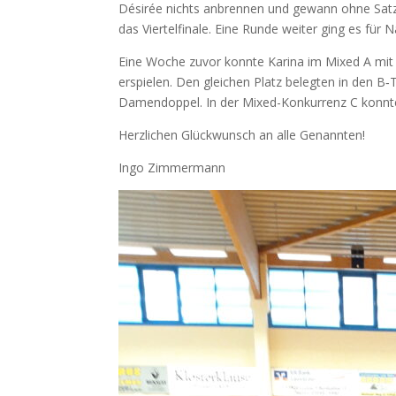
Dési­rée nichts anbren­nen und gewann ohne Satz­ve
das Vier­tel­fi­na­le. Eine Run­de wei­ter ging es fü
Eine Woche zuvor konn­te Kari­na im Mixed A mit J
erspie­len. Den glei­chen Platz beleg­ten in den 
Damen­dop­pel. In der Mixed-Kon­kur­renz C konn­te D
Herz­li­chen Glück­wunsch an alle Genannten!
Ingo Zim­mer­mann