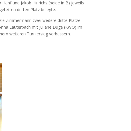
 Hanf und Jakob Hin­richs (bei­de in B) jeweils
eteil­ten drit­ten Platz belegte.
 Zim­mer­mann zwei wei­te­re drit­te Plät­ze
na Lau­ter­bach mit Julia­ne Duge (
KWO
) im
inem wei­te­ren Tur­nier­sieg verbessern.