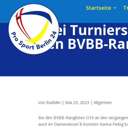
Startseite
T
Drei Turniers
den BVBB-Ra
von
BadMin
|
Mai 23, 2023
|
Allgemein
Bei den BVBB-Rang­lis­ten
O19
an den ver­gan­ge­n
auch im Damen­ein­zel B konn­ten Kari­na Fie­big bz