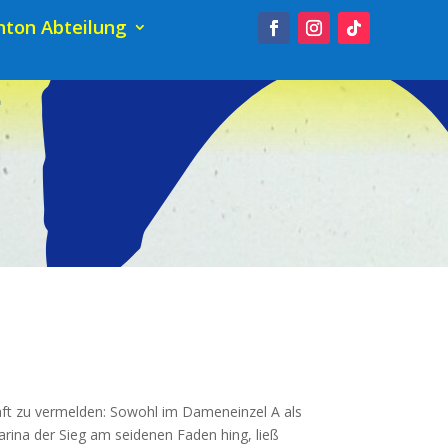
ton Abteilung
aft zu ver­mel­den: Sowohl im Damen­ein­zel A als
Kari­na der Sieg am sei­de­nen Faden hing, ließ