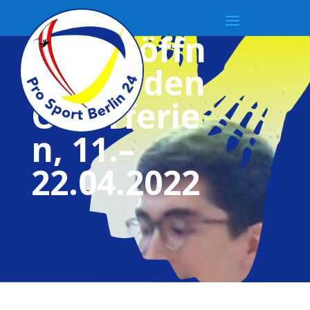
Hallenöffn
ung in den
Osterferie
n, 11.–
22.04.2022