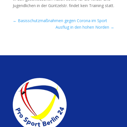
Jugend­li­chen in der Günt­zel­str. fin­det kein Trai­ning statt.
←
Basisschutzmaßnahmen gegen Corona im Sport
Ausflug in den hohen Norden
→