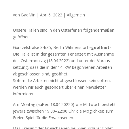
von
BadMin
|
Apr. 6, 2022
|
Allgemein
Unse­re Hal­len sind in den Oster­fe­ri­en fol­gen­der­ma­ßen
geöff­net:
Günt­zel­stra­ße 34/35, Ber­lin-Wil­mers­dorf
-geöff­net-
Die Hal­le ist in der gesam­ten Feri­en­zeit mit Aus­nah­me
des Oster­mon­tag (18.04.2022) und unter der Vor­aus­
set­zung, dass die in der 14.
KW
begon­ne­nen Arbei­ten
abge­schlos­sen sind, geöff­net.
Sofern die Arbei­ten nicht abge­schlos­sen sein soll­ten,
wer­den wir euch geson­dert über einen News­let­ter
infor­mie­ren.
Am Mon­tag (außer: 18.04.20220) wie Mitt­woch besteht
jeweils zwi­schen 19:00–22:00 Uhr die Mög­lich­keit zum
Frei­en Spiel für die Erwach­se­nen.
Das Trai­ning der Erwach­se­nen bei Sven Schü­ler fin­det