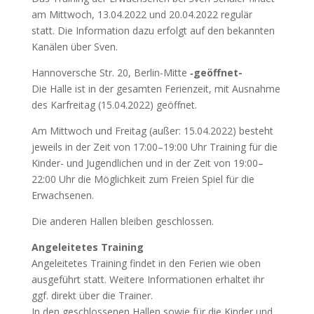
am Mitt­woch, 13.04.2022 und 20.04.2022 regu­lär
statt. Die Infor­ma­ti­on dazu erfolgt auf den bekann­ten
Kanä­len über Sven.
Han­no­ver­sche Str. 20, Ber­lin-Mit­te
‑geöff­net-
Die Hal­le ist in der gesam­ten Feri­en­zeit, mit Aus­nah­me
des Kar­frei­tag (15.04.2022) geöff­net.
Am Mitt­woch und Frei­tag (außer: 15.04.2022) besteht
jeweils in der Zeit von 17:00–19:00 Uhr Trai­ning für die
Kin­der- und Jugend­li­chen und in der Zeit von 19:00–
22:00 Uhr die Mög­lich­keit zum Frei­en Spiel für die
Erwach­se­nen.
Die ande­ren Hal­len blei­ben geschlos­sen.
Ange­lei­te­tes Trai­ning
Ange­lei­te­tes Trai­ning fin­det in den Feri­en wie oben
aus­ge­führt statt. Wei­te­re Infor­ma­tio­nen erhal­tet ihr
ggf. direkt über die Trai­ner.
In den geschlos­se­nen Hal­len sowie für die Kin­der und