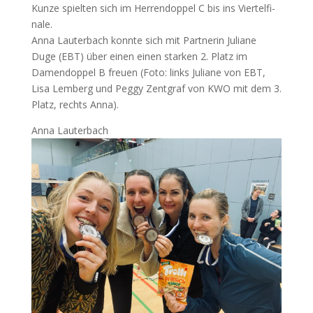
Kun­ze spiel­ten sich im Her­ren­dop­pel C bis ins Vier­tel­fi­
na­le.
Anna Lau­ter­bach konn­te sich mit Part­ne­rin Julia­ne
Duge (
EBT
) über einen einen star­ken 2. Platz im
Damen­dop­pel B freu­en (Foto: links Julia­ne von
EBT
,
Lisa Lem­berg und Peg­gy Zent­graf von
KWO
mit dem 3.
Platz, rechts Anna).
Anna Lau­ter­bach