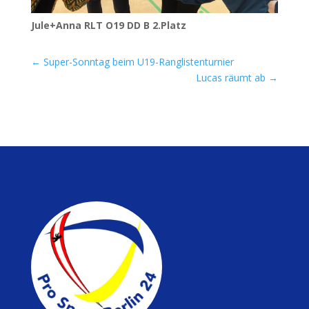
Jule+Anna
RLT
O19
DD
B 2.Platz
←
Super-Sonntag beim U19-Ranglistenturnier
Lucas räumt ab
→