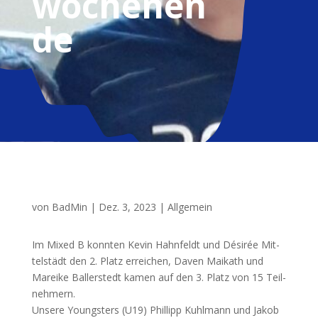
wochenen
de
von
BadMin
|
Dez. 3, 2023
|
Allgemein
Im Mixed B konn­ten Kevin Hahn­feldt und Dési­rée Mit­
tel­städt den 2. Platz errei­chen, Daven Mai­kath und
Marei­ke Bal­ler­stedt kamen auf den 3. Platz von 15 Teil­
neh­mern.
Unse­re Youngs­ters (
U19
) Phil­lipp Kuhl­mann und Jakob