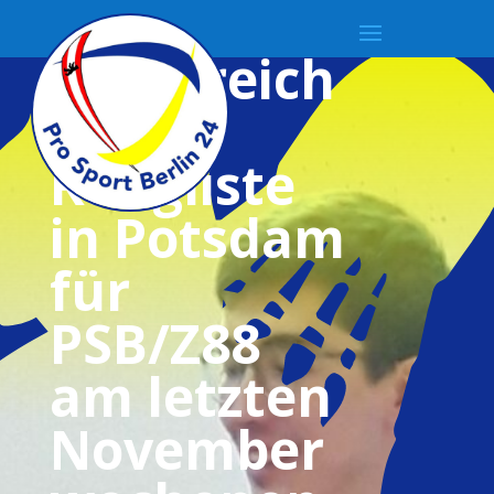
Erfolgreich
e O19
Rangliste
in Potsdam
für
PSB/Z88
am letzten
November