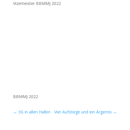
Vize­meis­ter
BBMMJ
2022
BBMMJ
2022
←
3G in allen Hallen
Vier Aufstiege und ein Ärgernis
→