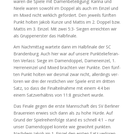
waren die Spie­le mit Damen­be­tei­li­gung: Kari­na und
Nee­le waren sowohl im Dop­pel als auch im Ein­zel und
im Mixed nicht wirk­lich gefor­dert. Den jeweils fünf­ten
Punkt hol­ten Jakob Kun­ze und Mat­tis im 2. Dop­pel bzw.
Mat­tis im 3. Ein­zel. Mit zwei 5:3- Sie­gen erreich­ten wir
als Grup­pen­ers­ter das Halbfinale.
Am Nach­mit­tag war­te­te dann im Halb­fi­na­le der
SC
Bran­den­burg. Auch hier war auf unse­re Punk­te­lie­fe­ran­
ten Ver­lass: Sie­ge im Damen­dop­pel, Damen­ein­zel, 1.
Her­ren­ein­zel und Mixed brach­ten vier Punk­te. Den fünf­
ten Punkt hol­ten wir dies­mal zwar nicht, aller­dings ver­
lo­ren wir drei der rest­li­chen vier Spie­le erst im drit­ten
Satz, so dass die Final­teil­nah­me mit einem 4:4 bei
einem Satz­ver­hält­nis von 11:8 gesi­chert wurde.
Das Fina­le gegen die ers­te Mann­schaft des
SV
Ber­li­ner
Braue­rei­en erwies sich dann als zu hohe Hür­de. Auf
Grund der Spiel­rei­hen­fol­ge stand es schnell 4:1 – nur
unser Damen­dop­pel konn­te wie gewohnt punk­ten.
Nach­dem Jakob im 1. Ein­zel den ers­ten Satz ver­lo­ren