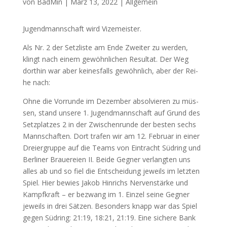
von
BadMin
|
März 13, 2022
|
Allgemein
Jugend­mann­schaft wird Vizemeister.
Als Nr. 2 der Setz­lis­te am Ende Zwei­ter zu wer­den,
klingt nach einem gewöhn­li­chen Resul­tat. Der Weg
dort­hin war aber kei­nes­falls gewöhn­lich, aber der Rei­
he nach:
Ohne die Vor­run­de im Dezem­ber absol­vie­ren zu müs­
sen, stand unse­re 1. Jugend­mann­schaft auf Grund des
Setz­plat­zes 2 in der Zwi­schen­run­de der bes­ten sechs
Mann­schaf­ten. Dort tra­fen wir am 12. Febru­ar in einer
Drei­er­grup­pe auf die Teams von Ein­tracht Süd­ring und
Ber­li­ner Braue­rei­en
II
. Bei­de Geg­ner ver­lang­ten uns
alles ab und so fiel die Ent­schei­dung jeweils im letz­ten
Spiel. Hier bewies Jakob Hin­richs Ner­ven­stär­ke und
Kampf­kraft – er bezwang im 1. Ein­zel sei­ne Geg­ner
jeweils in drei Sät­zen. Beson­ders knapp war das Spiel
gegen Süd­ring: 21:19, 18:21, 21:19. Eine siche­re Bank