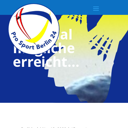
Das
maximal
mögliche
erreicht…