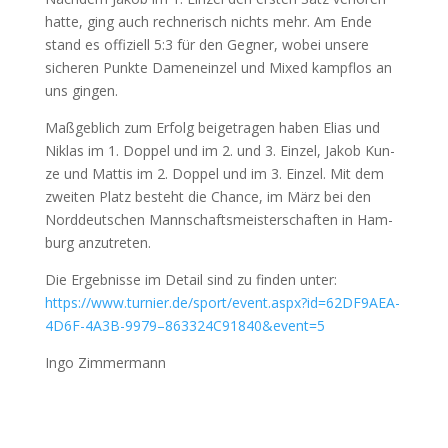
hat­te, ging auch rech­ne­risch nichts mehr. Am Ende
stand es offi­zi­ell 5:3 für den Geg­ner, wobei unse­re
siche­ren Punk­te Damen­ein­zel und Mixed kampf­los an
uns gingen.
Maß­geb­lich zum Erfolg bei­getra­gen haben Eli­as und
Niklas im 1. Dop­pel und im 2. und 3. Ein­zel, Jakob Kun­
ze und Mat­tis im 2. Dop­pel und im 3. Ein­zel. Mit dem
zwei­ten Platz besteht die Chan­ce, im März bei den
Nord­deut­schen Mann­schafts­meis­ter­schaf­ten in Ham­
burg anzutreten.
Die Ergeb­nis­se im Detail sind zu fin­den unter:
https://www.turnier.de/sport/event.aspx?id=
62DF9AEA-
4D6F-4A3B-9979
–
863324C91840
&
event=5
Ingo Zim­mer­mann