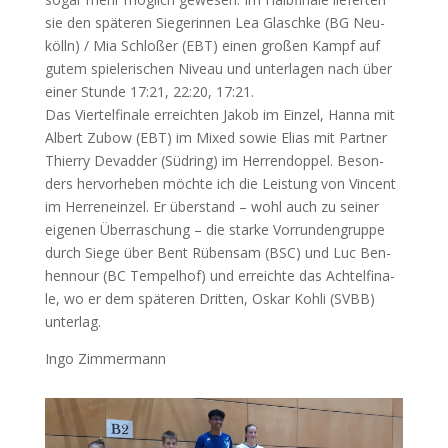
sie den spä­te­ren Sie­ge­rin­nen Lea Glas­ch­ke (
BG
Neu­
kölln) / Mia Schlo­ßer (
EBT
) einen gro­ßen Kampf auf
gutem spie­le­ri­schen Niveau und unter­la­gen nach über
einer Stun­de 17:21, 22:20, 17:21.
Das Vier­tel­fi­na­le erreich­ten Jakob im Ein­zel, Han­na mit
Albert Zubow (
EBT
) im Mixed sowie Eli­as mit Part­ner
Thier­ry Devad­der (Süd­ring) im Her­ren­dop­pel. Beson­
ders her­vor­he­ben möch­te ich die Leis­tung von Vin­cent
im Her­ren­ein­zel. Er über­stand – wohl auch zu sei­ner
eige­nen Über­ra­schung – die star­ke Vor­run­den­grup­pe
durch Sie­ge über Bent Rüben­sam (
BSC
) und Luc Ben­
hen­nour (
BC
Tem­pel­hof) und erreich­te das Ach­tel­fi­na­
le, wo er dem spä­te­ren Drit­ten, Oskar Koh­li (
SVBB
)
unterlag.
Ingo Zim­mer­mann