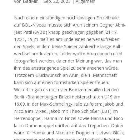
von
BadMin
|
Sep. 22, 2023
|
Allgemein
Nach einem ein­stün­di­gen hoch­klas­si­gen Ein­zel­fi­na­le
auf BBL-Niveau muss­te sich Arun sei­nem Geg­ner Abhi­
jeet Patil (
SVBB
) knapp geschla­gen gege­ben: 21:17,
12:21, 19:21 hieß es am Ende eines ner­ven­auf­rei­ben­
den Spiels, in dem bei­de Spie­ler zahl­rei­che lan­ge Ball­
wech­sel pro­du­zier­ten. Lei­der woll­te Arun danach nicht
foto­gra­fiert wer­den, da er der Mei­nung war, das man
ihm das anstren­gen­de Spiel zu sehr anse­hen wür­de.
Trotz­dem Glück­wunsch an Arun, die 1. Mann­schaft
kann sich auf einen form­star­ken Spie­ler freu­en.
Wei­ter­hin gab es noch vier Bron­ze­me­dail­len bei den
Ber­lin-Bran­den­bur­ger Ein­zel­meis­ter­schaf­ten
U19
am
16.09. in der Max-Schme­ling-Hal­le zu fei­ern: Jakob und
Nico­la im Mixed, Jakob mit Theo Schlo­ßer (
EBT
) im
Her­ren­dop­pel, Han­na im Ein­zel sowie Han­na und Nico­
la im Damen­dop­pel durf­ten auf das Trepp­chen. Dabei
wäre für Han­na und Nico­la im Dop­pel mit etwas Glück
sogar mehr mög­lich gewe­sen: Im Halb­fi­na­le lie­fer­ten