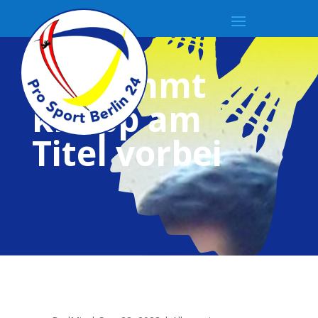
Arun
schrammt
knapp am
Titel vorbei