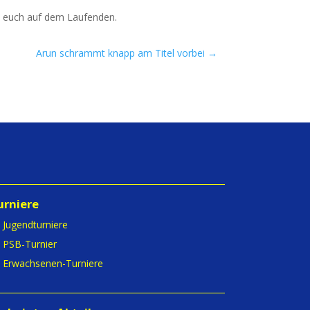
­ten euch auf dem Laufenden.
Arun schrammt knapp am Titel vorbei
→
urniere
Jugendturniere
PSB-Turnier
Erwachsenen-Turniere