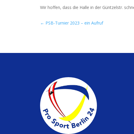
Wir hof­fen, dass die Hal­le in der Günt­zel­str. s
←
PSB-Turnier 2023 – ein Aufruf