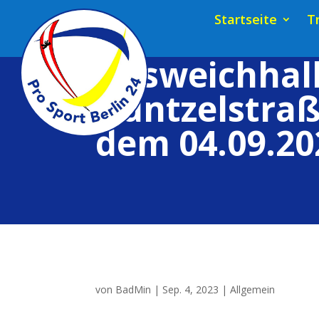
Startseite
T
Ausweichhall
Güntzelstraß
dem 04.09.20
von
BadMin
|
Sep. 4, 2023
|
Allgemein