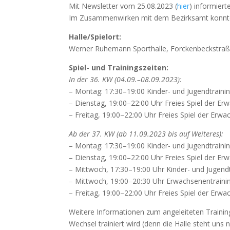
Mit News­let­ter vom 25.08.2023 (
hier
) infor­mier­
Im Zusam­men­wir­ken mit dem Bezirks­amt konn­ten 
Halle/Spielort:
Wer­ner Ruhe­mann Sport­hal­le, Forcken­beck­stra­
Spiel- und Trai­nings­zei­ten:
In der 36.
KW
(04.09.–08.09.2023):
– Mon­tag: 17:30–19:00 Kin­der- und Jugend­trai­ni
– Diens­tag, 19:00–22:00 Uhr Frei­es Spiel der Erw
– Frei­tag, 19:00–22:00 Uhr Frei­es Spiel der Erw
Ab der 37.
KW
(ab 11.09.2023 bis auf Wei­te­res):
– Mon­tag: 17:30–19:00 Kin­der- und Jugend­trai­ni
– Diens­tag, 19:00–22:00 Uhr Frei­es Spiel der Erw
– Mitt­woch, 17:30–19:00 Uhr Kin­der- und Jugend­t
– Mitt­woch, 19:00–20:30 Uhr Erwach­se­nen­trai­ni
– Frei­tag, 19:00–22:00 Uhr Frei­es Spiel der Erw
Wei­te­re Infor­ma­tio­nen zum ange­lei­te­ten Trai
Wech­sel trai­niert wird (denn die Hal­le steht uns