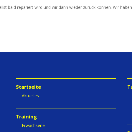
chnellst bald repa­riert wird und wir dann wie­der zurück kön­nen. Wir hal
Startseite
T
Aktuelles
Training
Erwachsene