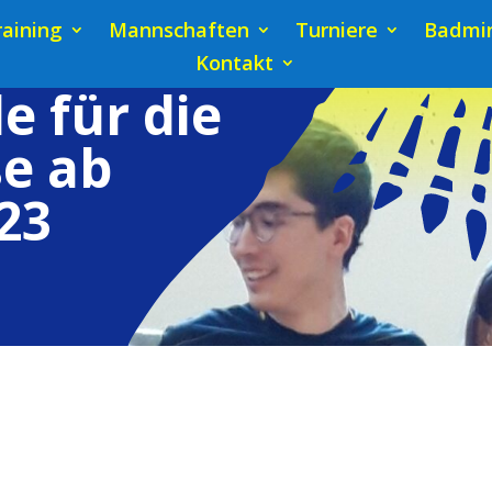
raining
Mannschaften
Turniere
Badmin
Kontakt
e für die
e ab
23