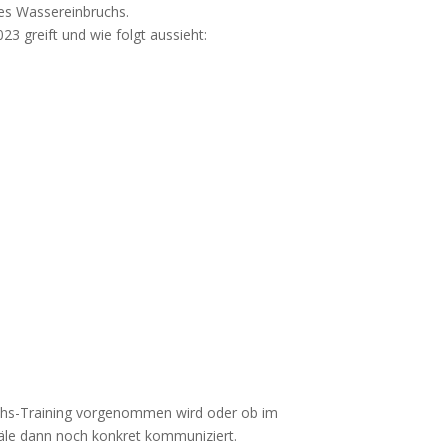
nes Was­ser­ein­bruchs.
023 greift und wie folgt aussieht:
wochs-Trai­ning vor­ge­nom­men wird oder ob im
­nä­le dann noch kon­kret kommuniziert.