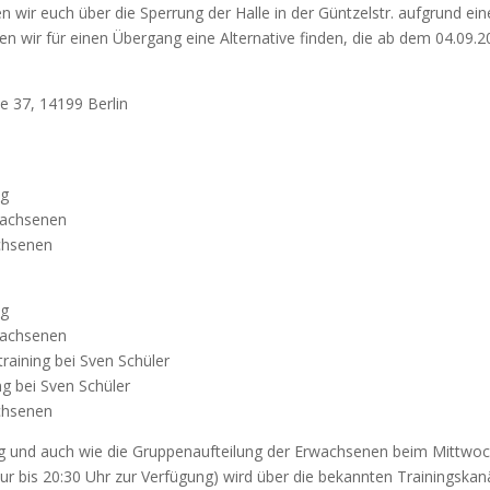
ten wir euch über die Sper­rung der Hal­le in der Günt­zel­str. auf­grund ei
wir für einen Über­gang eine Alter­na­ti­ve fin­den, die ab dem 04.09.2
ße 37, 14199 Berlin
ng
ach­se­nen
achsenen
ng
ach­se­nen
rai­ning bei Sven Schü­ler
ng bei Sven Schü­ler
achsenen
­ning und auch wie die Grup­pen­auf­tei­lung der Erwach­se­nen beim Mitt­
 nur bis 20:30 Uhr zur Ver­fü­gung) wird über die bekann­ten Trai­nings­ka